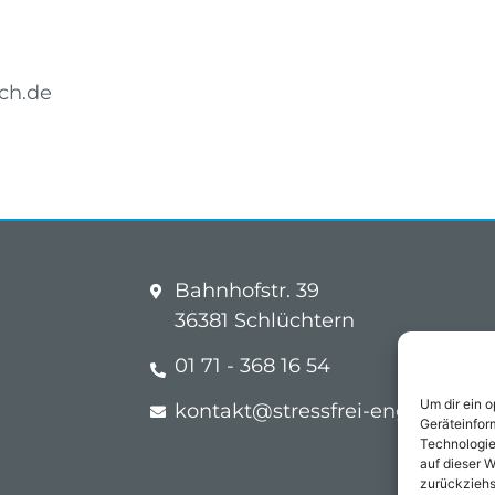
ch.de
Bahnhofstr. 39
36381 Schlüchtern
01 71 - 368 16 54
Um dir ein 
kontakt@stressfrei-englisch.de
Geräteinfor
Technologie
auf dieser W
zurückziehs